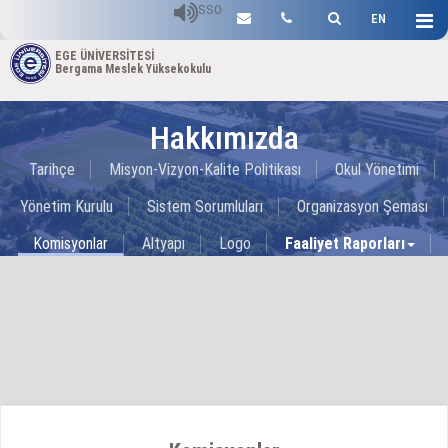
SSO
EN
EGE ÜNİVERSİTESİ
Bergama Meslek Yüksekokulu
Hakkımızda
Tarihçe
Misyon-Vizyon-Kalite Politikası
Okul Yönetimi
Yönetim Kurulu
Sistem Sorumluları
Organizasyon Şeması
Komisyonlar
Altyapı
Logo
Faaliyet Raporları